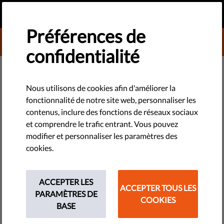
FR
FAIRE UN DON
MENU
Préférences de
DONATE TO LIBERTIES
confidentialité
TECHNOLOGIES ET DROITS
Pour une société numérique
Nous utilisons de cookies afin d'améliorer la
fonctionnalité de notre site web, personnaliser les
démocratique, équitable et
contenus, inclure des fonctions de réseaux sociaux
innovatrice, l'UE doit protéger les
et comprendre le trafic entrant. Vous pouvez
modifier et personnaliser les paramètres des
droits des usagers
cookies.
Des ONG de défense des droits humains et droits numériques
ACCEPTER LES
ont publié une déclaration commune dans laquelle elles
ACCEPTER TOUS LES
PARAMÈTRES DE
exhortent la Commission européenne à faire des droits
COOKIES
BASE
humains une priorité pour les grandes plateformes en ligne.