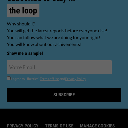
the loop
Why should I?
You will get the latest reports before everyone else!
You can follow what we are doing for your right!
You will know about our achivements!
Show me a sample!
I agree to Liberties'
Terms of Use
and
Privacy Policy
.
SUBSCRIBE
PRIVACY POLICY
TERMS OF USE
MANAGE COOKIES