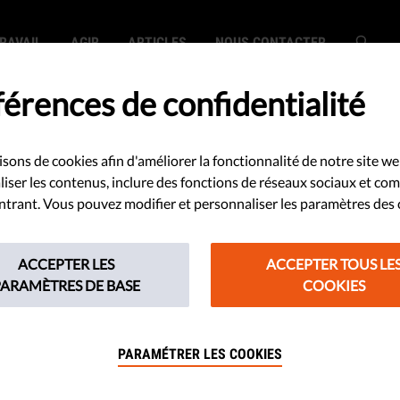
RAVAIL
AGIR
ARTICLES
NOUS CONTACTER
érences de confidentialité
isons de cookies afin d'améliorer la fonctionnalité de notre site we
utés appellent à
iser les contenus, inclure des fonctions de réseaux sociaux et co
 entrant. Vous pouvez modifier et personnaliser les paramètres des 
er la haine des
ACCEPTER LES
ACCEPTER TOUS LE
 des réfugiés
PARAMÈTRES DE BASE
COOKIES
PARAMÉTRER LES COOKIES
e année d'attaques directes des
tre des migrants, la proposition