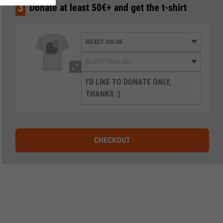
3
Donate at least 50€+ and get the t-shirt
I'D LIKE TO DONATE ONLY,
THANKS :)
CHECKOUT