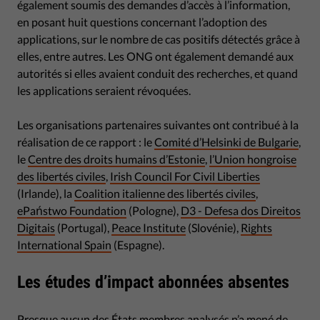
également soumis des demandes d’accès à l’information,
en posant huit questions concernant l’adoption des
applications, sur le nombre de cas positifs détectés grâce à
elles, entre autres. Les ONG ont également demandé aux
autorités si elles avaient conduit des recherches, et quand
les applications seraient révoquées.
Les organisations partenaires suivantes ont contribué à la
réalisation de ce rapport : le
Comité d’Helsinki de Bulgarie
,
le
Centre des droits humains d’Estonie
,
l’Union hongroise
des libertés civiles
,
Irish Council For Civil Liberties
(Irlande), la
Coalition italienne des libertés civiles
,
ePaństwo Foundation
(Pologne),
D3 - Defesa dos Direitos
Digitais
(Portugal),
Peace Institute
(Slovénie),
Rights
International Spain
(Espagne).
Les études d’impact abonnées absentes
Presque aucun des États membres analysés n’a mené de