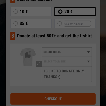
10 €
20 €
35 €
3
Donate at least 50€+ and get the t-shirt
I'D LIKE TO DONATE ONLY,
THANKS :)
CHECKOUT