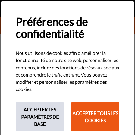
FR
FAIRE UN DON
MENU
Préférences de
DONATE TO LIBERTIES
confidentialité
TECHNOLOGIES ET DROITS
​Les gouvernements de l’UE
Nous utilisons de cookies afin d'améliorer la
fonctionnalité de notre site web, personnaliser les
continuent-ils d’utiliser les
contenus, inclure des fonctions de réseaux sociaux
applications de traçage des cas
et comprendre le trafic entrant. Vous pouvez
modifier et personnaliser les paramètres des
contacts de manière illégitime ?​
cookies.
Liberties et ses partenaires ont enquêté sur les applications
ACCEPTER LES
de traçage des cas contacts dans neuf pays différents.
ACCEPTER TOUS LES
PARAMÈTRES DE
COOKIES
BASE
by Anna Ackermann
novembre 04, 2021