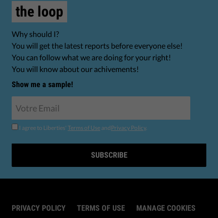
the loop
Why should I?
You will get the latest reports before everyone else!
You can follow what we are doing for your right!
You will know about our achivements!
Show me a sample!
I agree to Liberties'
Terms of Use
and
Privacy Policy
.
SUBSCRIBE
PRIVACY POLICY
TERMS OF USE
MANAGE COOKIES