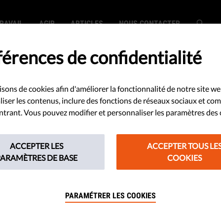
RAVAIL
AGIR
ARTICLES
NOUS CONTACTER
érences de confidentialité
isons de cookies afin d'améliorer la fonctionnalité de notre site we
e contenus” : une
iser les contenus, inclure des fonctions de réseaux sociaux et co
 entrant. Vous pouvez modifier et personnaliser les paramètres des 
on de faire de la
ACCEPTER LES
ACCEPTER TOUS LE
ligne ?
PARAMÈTRES DE BASE
COOKIES
PARAMÉTRER LES COOKIES
ur le copyright ont mis en place un
ersé qui ne contient pas de garde-