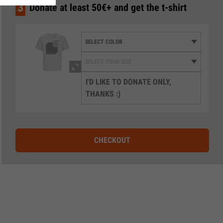
3
Donate at least 50€+ and get the t-shirt
I'D LIKE TO DONATE ONLY,
THANKS :)
CHECKOUT