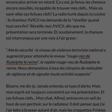
encore plus arriver en retard. Ça y est, je fonce, les cheveux
encore mouillés, incapable de trouver mes clefs... Mais où
sont-elles ces fichues clefs? La radio hurle depuis la cuisine
: le chanteur ΛVICII me demande de le "réveiller quand
tout sera fini". Réveille
moi,
ΛVICII
,
dès que ma
présentation sera terminée. Et soudainement, la chanson
est interrompue par une voix à l'air grave :
"
Alerte sécurité : le niveau de violence terroriste national a
augmenté pour atteindre le niveau "rouge-
nez de
Rudolphe le renne
". Je repète rouge-nez de Rudolphe le
renne. Nous demandons à tous les citoyens de redoubler
de vigilance et de signaler toute activité suspecte.
"
Bizarre, me dis-je. Jamais entendu ce type d'alerte. Mais
mon esprit est toujours concentré sur ma présentation. Et
ces fichues clefs... Mon chat, Alfred, entrouvre un oeil du
haut de son perchoir, sur le radiateur. ll doit penser que j'ai
l'air bête à brasser autant d'air, mais les croquettes Friskies