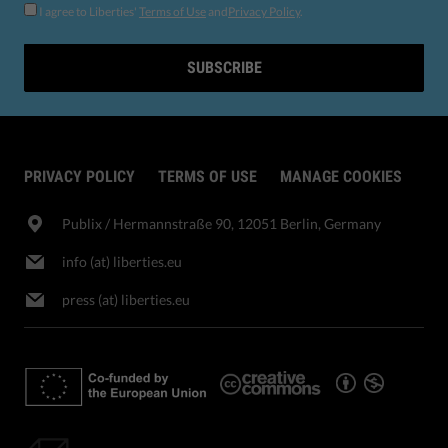
I agree to Liberties'
Terms of Use
and
Privacy Policy
.
SUBSCRIBE
PRIVACY POLICY
TERMS OF USE
MANAGE COOKIES
Publix​ / Hermannstraße 90, 12051 Berlin, Germany
info (at) liberties.eu
press (at) liberties.eu