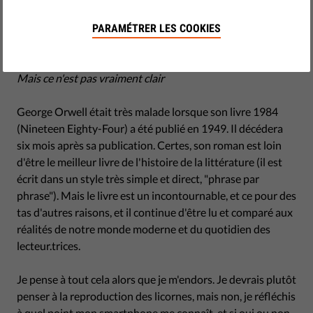
novembre 13, 2018
There's something happening here
PARAMÉTRER LES COOKIES
What it is ain't exactly clear
Quelque chose est en train de se passer ici
Mais ce n'est pas vraiment clair
George Orwell était très malade lorsque son livre 1984
(Nineteen Eighty-Four) a été publié en 1949. Il décédera
six mois après sa publication. Certes, son roman est loin
d'être le meilleur livre de l'histoire de la littérature (il est
écrit dans un style très simple et direct, "phrase par
phrase"). Mais le livre est un incontournable, et ce pour des
tas d'autres raisons, et il continue d'être lu et comparé aux
réalités de notre monde moderne et du quotidien des
lecteur.trices.
Je pense à tout cela alors que je m'endors. Je devrais plutôt
penser à la reproduction des licornes, mais non, je réfléchis
à quel point mon smartphone me connaît, et si oui ou non