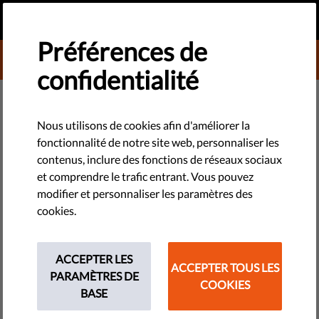
FR
FAIRE UN DON
MENU
Préférences de
DONATE TO LIBERTIES
confidentialité
TECHNOLOGIES ET DROITS
Ne nous laissons pas duper par
Nous utilisons de cookies afin d'améliorer la
fonctionnalité de notre site web, personnaliser les
ce simulacre de danger brandi
contenus, inclure des fonctions de réseaux sociaux
par les autoritaristes
et comprendre le trafic entrant. Vous pouvez
modifier et personnaliser les paramètres des
cookies.
Les autoritaristes créent un sentiment de danger et de chaos
permanent, et l'utilisent comme prétexte pour promulguer
des lois qui vous privent toujours plus de vos droits. Ils vous
ACCEPTER LES
ACCEPTER TOUS LES
diront que ces lois vous protègent : c'est tout le contraire.
PARAMÈTRES DE
COOKIES
BASE
by LibertiesEU