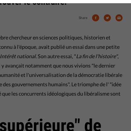
rouver le contraire.
Share
lèbre chercheur en sciences politiques, historien et
nnu à l'époque, avait publié un essai dans une petite
Intérêt national.
Son autre essai, "
La fin de l'histoire"
,
l y avançait notamment que nous vivions "le dernier
humanité et l'universalisation de la démocratie libérale
e des gouvernements humains". Le triomphe de l' "idée
é que les concurrents idéologiques du libéralisme sont
supérieure" de