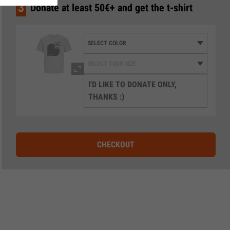
3
Donate at least 50€+ and get the t-shirt
I'D LIKE TO DONATE ONLY,
THANKS :)
CHECKOUT