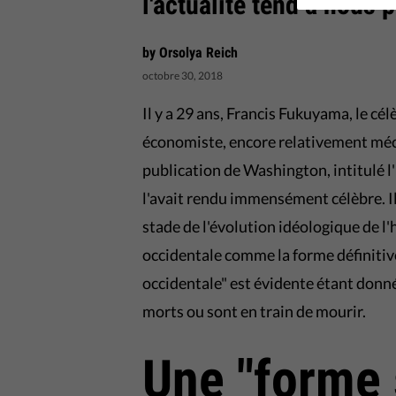
l'actualité tend à nous p
by Orsolya Reich
octobre 30, 2018
Il y a 29 ans, Francis Fukuyama, le cé
économiste, encore relativement méco
publication de Washington, intitulé l'
l'avait rendu immensément célèbre. I
stade de l'évolution idéologique de l'
occidentale comme la forme définitiv
occidentale" est évidente étant donn
morts ou sont en train de mourir.
Une "forme 