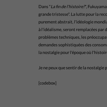
Dans "
La fin de l'histoire?
", Fukuyama 
grande tristesse". La lutte pour la re
purement abstrait, l'idéologie mondial
à l'idéalisme, seront remplacées par d
problèmes techniques, les préoccupat
demandes sophistiquées des consommat
la nostalgie pour l'époque où l'histoir
Je ne peux que sentir de la nostalgie p
[codebox]