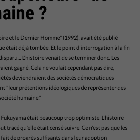
aine ?
toire et le Dernier Homme" (1992), avait été publié
e était déjà tombée. Et le point d'interrogation à la fin
 disparu... L'histoire venait de se terminer donc. Les
aient gagné. Cela ne voulait cependant pas dire,
iétés deviendraient des sociétés démocratiques
nt "leur prétentions idéologiques de représenter des
 société humaine."
que Fukuyama était beaucoup trop optimiste. L'histoire
 tracé qu'elle était censé suivre. Ce n'est pas que les
 fait de progrès suffisants dans leur adoption