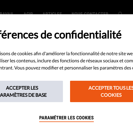
RAVAIL
AGIR
ARTICLES
NOUS CONTACTER
érences de confidentialité
isons de cookies afin d'améliorer la fonctionnalité de notre site we
histoire : nous ne
iser les contenus, inclure des fonctions de réseaux sociaux et co
 entrant. Vous pouvez modifier et personnaliser les paramètres des 
pas (encore)
ACCEPTER LES
ACCEPTER TOUS LE
PARAMÈTRES DE BASE
COOKIES
n écrivain affirmait que les
ccidentales avaient pris le dessus
PARAMÉTRER LES COOKIES
e société humaine. Et pourtant,