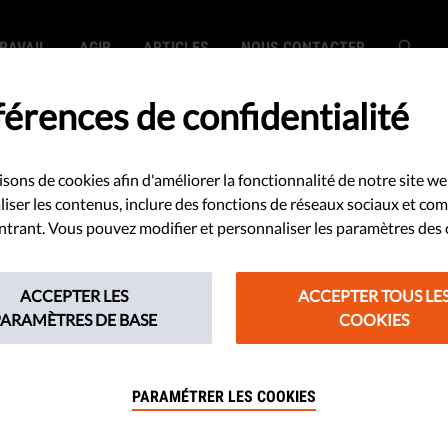
RAVAIL
AGIR
ARTICLES
NOUS CONTACTER
érences de confidentialité
isons de cookies afin d'améliorer la fonctionnalité de notre site we
réunion : pourquoi
iser les contenus, inclure des fonctions de réseaux sociaux et co
 entrant. Vous pouvez modifier et personnaliser les paramètres des 
ristes la
ACCEPTER LES
ACCEPTER TOUS LE
nt ?
PARAMÈTRES DE BASE
COOKIES
PARAMÉTRER LES COOKIES
t vitale pour la démocratie. Cela
prenant de voir que les régimes