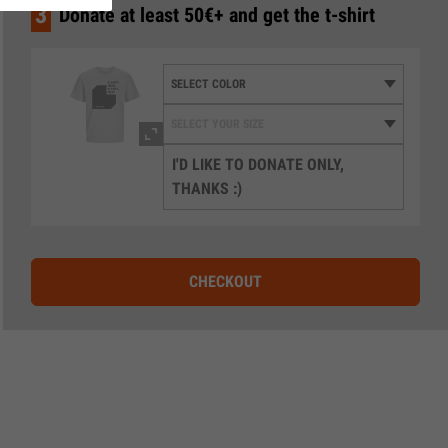
3
Donate at least 50€+ and get the t-shirt
I'D LIKE TO DONATE ONLY,
THANKS :)
CHECKOUT