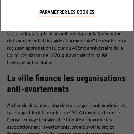
by Roberta Martucci Schiavi
octobre 26, 2018
PARAMÉTRER LES COOKIES
Le 5 octobre, la ville de Vérone en Italie a
approuvé
la
résolution nº 434 déclarant la ville comme étant "pour la
vie", et adoptant plusieurs initiatives pour la "prévention
de l'avortement et des aides à la maternité". Le résolution a
reçu son approbation le jour du 40ème anniversaire de la
Loi nº 194 datant de 1978, qui avait décriminalisé
l'avortement en Italie.
La ville finance les organisations
anti-avortements
Au bas du document long de trois pages, sont exprimés les
trois objectifs de la résolution 434. À travers ce texte, le
Conseil engage le maire et le Comité à : financier les
associations anti-avortements, promouvoir le projet
"berceau secret" (
Culla Segreta
) et proclamer Vérone