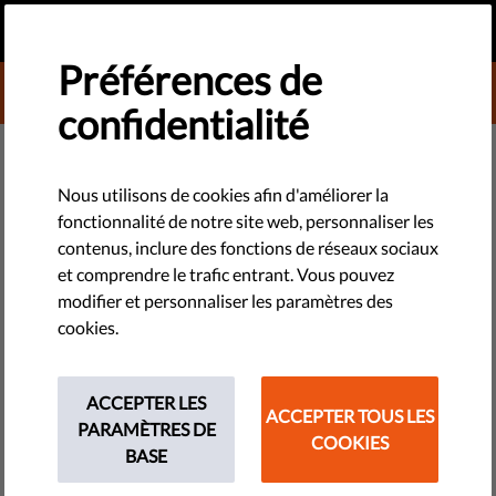
FR
FAIRE UN DON
MENU
Préférences de
DONATE TO LIBERTIES
confidentialité
MONITORING - UE
Vérone, une ville "pro vie" qui
Nous utilisons de cookies afin d'améliorer la
fonctionnalité de notre site web, personnaliser les
entend fait la guerre au droit des
contenus, inclure des fonctions de réseaux sociaux
femmes à l'avortement
et comprendre le trafic entrant. Vous pouvez
modifier et personnaliser les paramètres des
cookies.
Le conseil municipal de Vérone a approuvé une résolution qui
adopte certaines initiatives de prévention de l'avortement et
des aides à la maternité. Alors que la résolution a été
ACCEPTER LES
ACCEPTER TOUS LES
vivement critiquée par les activistes, le sénateur Pillon a
PARAMÈTRES DE
COOKIES
salué la mesure.
BASE