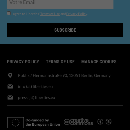
I agree to Liberties'
Terms of Use
and
Privacy Policy
.
SUBSCRIBE
PRIVACY POLICY
TERMS OF USE
MANAGE COOKIES
Publix​ / Hermannstraße 90, 12051 Berlin, Germany
info (at) liberties.eu
press (at) liberties.eu