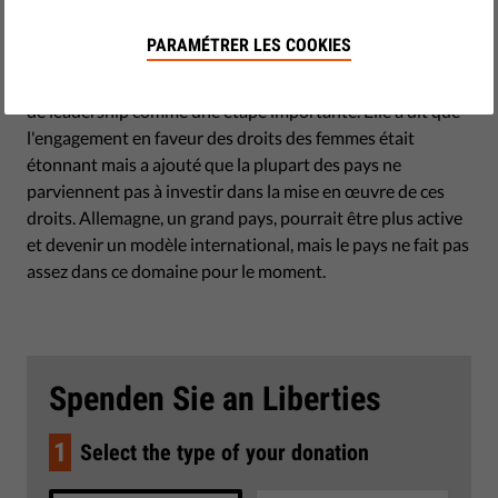
Le directeur exécutif de ONU Femmes, Phumzile Mlambo-
Ngcuka, a visité l'Allemagne en juin. Elle a salué
PARAMÉTRER LES COOKIES
l'engagement de l'Allemagne pour les droits des femmes et
a salué l'introduction d'un quota de femmes à des postes
de leadership comme une étape importante. Elle a dit que
l'engagement en faveur des droits des femmes était
étonnant mais a ajouté que la plupart des pays ne
parviennent pas à investir dans la mise en œuvre de ces
droits. Allemagne, un grand pays, pourrait être plus active
et devenir un modèle international, mais le pays ne fait pas
assez dans ce domaine pour le moment.
Spenden Sie an Liberties
1
Select the type of your donation