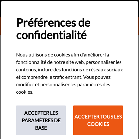
FR
FAIRE UN DON
MENU
Préférences de
DONATE TO LIBERTIES
confidentialité
TECHNOLOGIES ET DROITS
Allemagne doit faire plus pour
Nous utilisons de cookies afin d'améliorer la
fonctionnalité de notre site web, personnaliser les
les droits de la femme
contenus, inclure des fonctions de réseaux sociaux
et comprendre le trafic entrant. Vous pouvez
Le directeur exécutif de ONU Femmes, Phumzile Mlambo-
modifier et personnaliser les paramètres des
Ngcuka, a visité l'Allemagne en juin. Elle a salué
cookies.
l'engagement de l'Allemagne pour les droits des femmes et a
salué l'introduction d'un quota de femmes à des...
ACCEPTER LES
ACCEPTER TOUS LES
PARAMÈTRES DE
by Adriana Kessler
COOKIES
BASE
juin 26, 2015