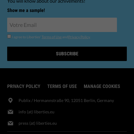
You will know about our achivements!
Show me a sample!
I agree to Liberties'
Terms of Use
and
Privacy Policy
.
SUBSCRIBE
PRIVACY POLICY
TERMS OF USE
MANAGE COOKIES
Publix​ / Hermannstraße 90, 12051 Berlin, Germany
info (at) liberties.eu
press (at) liberties.eu