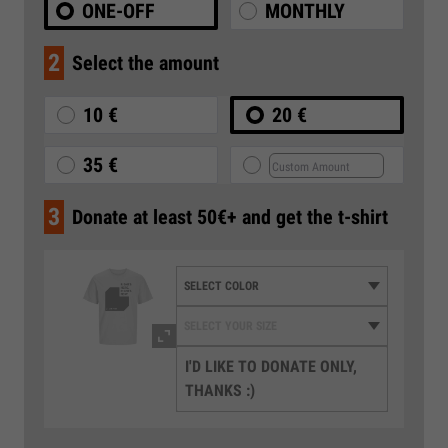
ONE-OFF
MONTHLY
2
Select the amount
10 €
20 €
35 €
3
Donate at least 50€+ and get the t-shirt
I'D LIKE TO DONATE ONLY,
THANKS :)