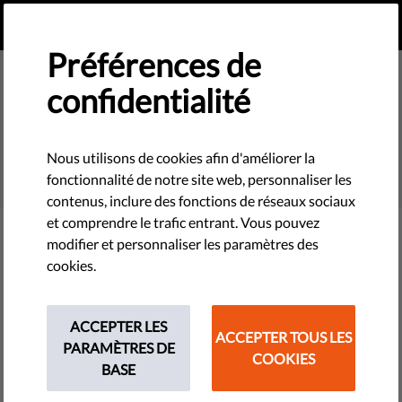
FR
FAIRE UN DON
MENU
Préférences de
confidentialité
SEARCH
Nous utilisons de cookies afin d'améliorer la
fonctionnalité de notre site web, personnaliser les
contenus, inclure des fonctions de réseaux sociaux
et comprendre le trafic entrant. Vous pouvez
modifier et personnaliser les paramètres des
Filter
cookies.
ACCEPTER LES
ACCEPTER TOUS LES
THEMES
PARAMÈTRES DE
COOKIES
BASE
Technologies et droits