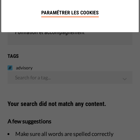
Démocratie et justice
PARAMÉTRER LES COOKIES
Monitoring - UE
Formation et accompagnement
TAGS
advisory
Search for a tag...
Your search did not match any content.
A few suggestions
Make sure all words are spelled correctly