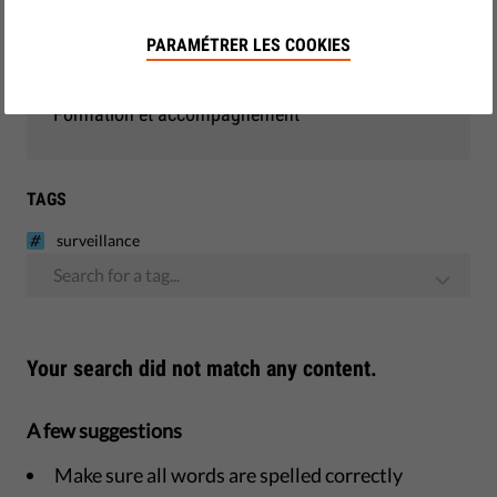
Démocratie et justice
PARAMÉTRER LES COOKIES
Monitoring - UE
Formation et accompagnement
TAGS
surveillance
Search for a tag...
Your search did not match any content.
A few suggestions
Make sure all words are spelled correctly