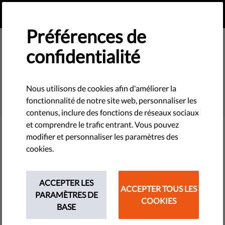
FR
FAIRE UN DON
MENU
Préférences de
confidentialité
SEARCH
Nous utilisons de cookies afin d'améliorer la
fonctionnalité de notre site web, personnaliser les
contenus, inclure des fonctions de réseaux sociaux
et comprendre le trafic entrant. Vous pouvez
modifier et personnaliser les paramètres des
Filter
cookies.
ACCEPTER LES
ACCEPTER TOUS LES
THEMES
PARAMÈTRES DE
COOKIES
BASE
Technologies et droits