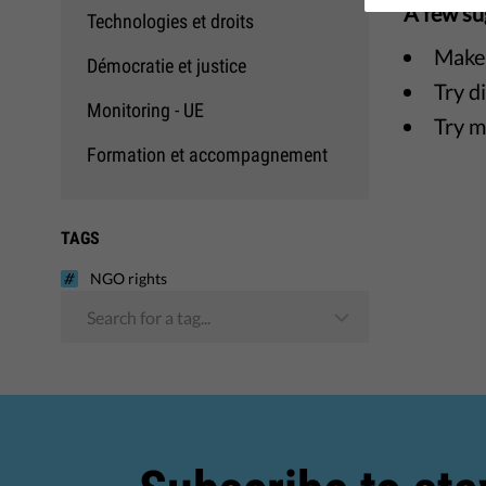
A few su
Technologies et droits
Make 
Démocratie et justice
Try d
Monitoring - UE
Try m
Formation et accompagnement
TAGS
NGO rights
Search for a tag...