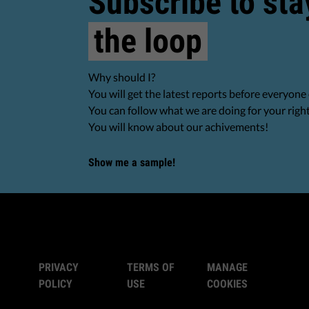
Subscribe to sta
the loop
Why should I?
You will get the latest reports before everyone 
You can follow what we are doing for your righ
You will know about our achivements!
Show me a sample!
PRIVACY
TERMS OF
MANAGE
POLICY
USE
COOKIES