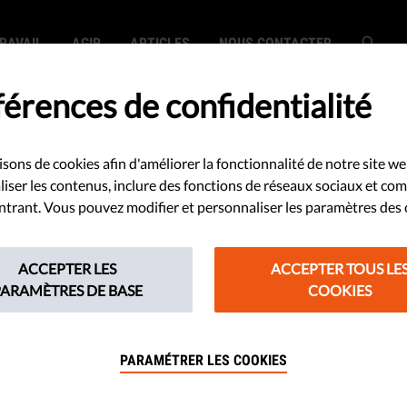
RAVAIL
AGIR
ARTICLES
NOUS CONTACTER
érences de confidentialité
isons de cookies afin d'améliorer la fonctionnalité de notre site we
SEARCH
iser les contenus, inclure des fonctions de réseaux sociaux et co
 entrant. Vous pouvez modifier et personnaliser les paramètres des 
ACCEPTER LES
ACCEPTER TOUS LE
PARAMÈTRES DE BASE
COOKIES
earch did not match any content.
PARAMÉTRER LES COOKIES