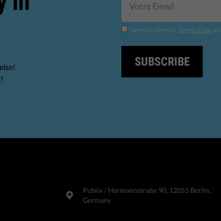
y in
I agree to Liberties'
Terms of Use
an
SUBSCRIBE
else!
t!
Publix​ / Hermannstraße 90, 12051 Berlin,
Germany