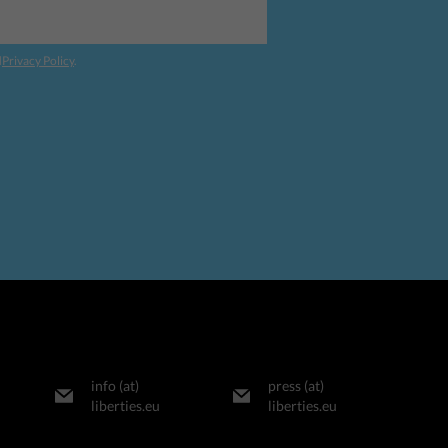
d
Privacy Policy
.
info (at)
press (at)
liberties.eu
liberties.eu