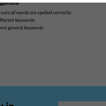
ggestions
sure all words are spelled correctly
ifferent keywords
ore general keywords