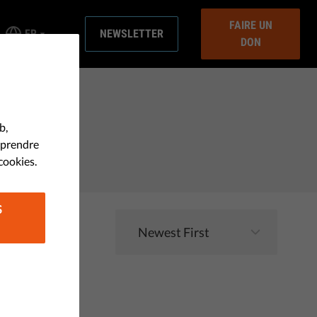
FAIRE UN
FR
NEWSLETTER
DON
b,
mprendre
cookies.
S