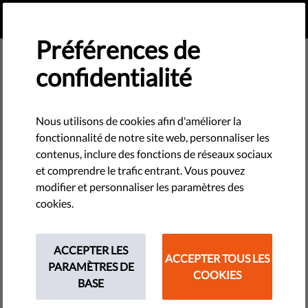
FR
FAIRE UN DON
MENU
Préférences de
confidentialité
SEARCH
Nous utilisons de cookies afin d'améliorer la
fonctionnalité de notre site web, personnaliser les
contenus, inclure des fonctions de réseaux sociaux
et comprendre le trafic entrant. Vous pouvez
modifier et personnaliser les paramètres des
Filter
cookies.
ACCEPTER LES
ACCEPTER TOUS LES
THEMES
PARAMÈTRES DE
COOKIES
BASE
Technologies et droits