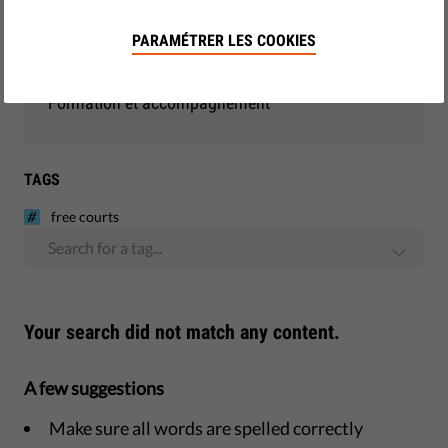
Démocratie et justice
PARAMÉTRER LES COOKIES
Monitoring - UE
Formation et accompagnement
TAGS
free courts
Search for a tag...
Your search did not match any content.
A few suggestions
Make sure all words are spelled correctly