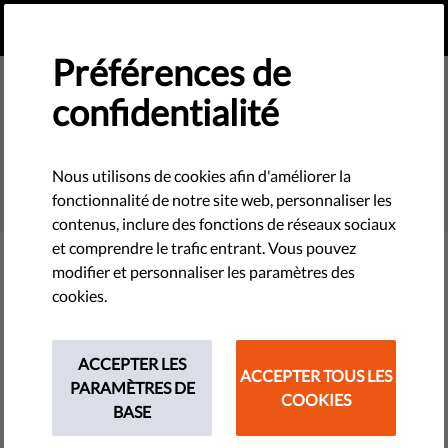
FR
FAIRE UN DON
MENU
Préférences de
confidentialité
SEARCH
Nous utilisons de cookies afin d'améliorer la
fonctionnalité de notre site web, personnaliser les
contenus, inclure des fonctions de réseaux sociaux
et comprendre le trafic entrant. Vous pouvez
modifier et personnaliser les paramètres des
Filter
cookies.
ACCEPTER LES
ACCEPTER TOUS LES
THEMES
PARAMÈTRES DE
COOKIES
BASE
Technologies et droits