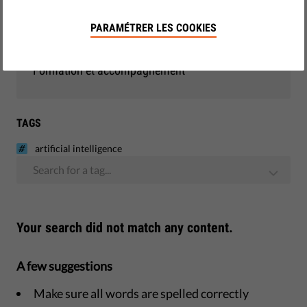
Démocratie et justice
PARAMÉTRER LES COOKIES
Monitoring - UE
Formation et accompagnement
TAGS
artificial intelligence
Search for a tag...
Your search did not match any content.
A few suggestions
Make sure all words are spelled correctly