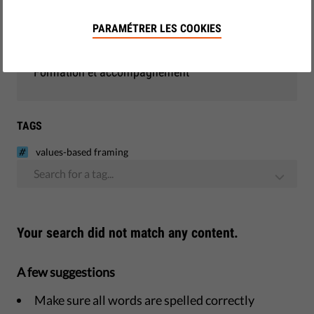
Démocratie et justice
PARAMÉTRER LES COOKIES
Monitoring - UE
Formation et accompagnement
TAGS
values-based framing
Search for a tag...
Your search did not match any content.
A few suggestions
Make sure all words are spelled correctly