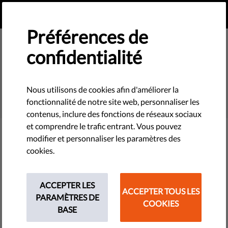
FR
FAIRE UN DON
MENU
Préférences de
confidentialité
SEARCH
Nous utilisons de cookies afin d'améliorer la
fonctionnalité de notre site web, personnaliser les
contenus, inclure des fonctions de réseaux sociaux
et comprendre le trafic entrant. Vous pouvez
modifier et personnaliser les paramètres des
Filter
cookies.
ACCEPTER LES
ACCEPTER TOUS LES
THEMES
PARAMÈTRES DE
COOKIES
BASE
Technologies et droits