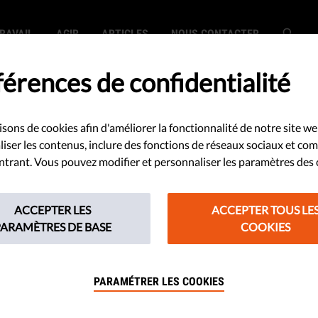
RAVAIL
AGIR
ARTICLES
NOUS CONTACTER
érences de confidentialité
isons de cookies afin d'améliorer la fonctionnalité de notre site we
SEARCH
iser les contenus, inclure des fonctions de réseaux sociaux et co
 entrant. Vous pouvez modifier et personnaliser les paramètres des 
ACCEPTER LES
ACCEPTER TOUS LE
PARAMÈTRES DE BASE
COOKIES
earch did not match any content.
PARAMÉTRER LES COOKIES