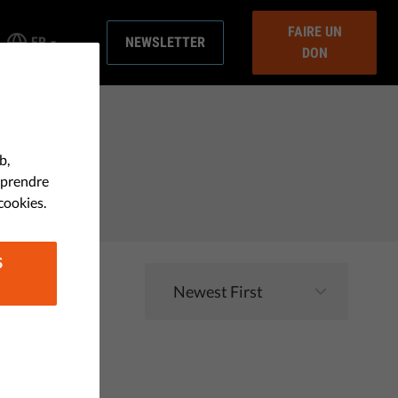
FAIRE UN
FR
NEWSLETTER
DON
b,
mprendre
cookies.
S