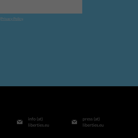
d
Privacy Policy
.
info (at)
press (at)
liberties.eu
liberties.eu