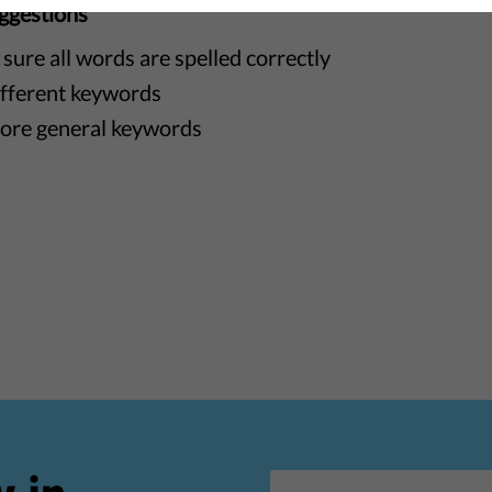
ggestions
sure all words are spelled correctly
ifferent keywords
ore general keywords