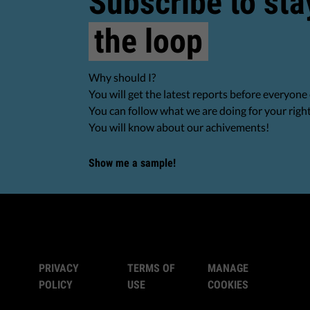
Subscribe to sta
the loop
Why should I?
You will get the latest reports before everyone 
You can follow what we are doing for your righ
You will know about our achivements!
Show me a sample!
PRIVACY
TERMS OF
MANAGE
POLICY
USE
COOKIES