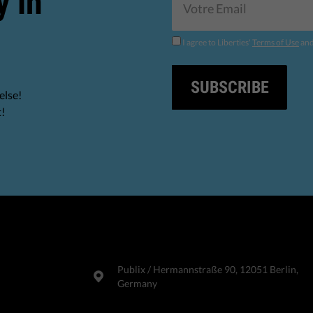
y in
I agree to Liberties'
Terms of Use
an
SUBSCRIBE
else!
t!
Publix​ / Hermannstraße 90, 12051 Berlin,
Germany