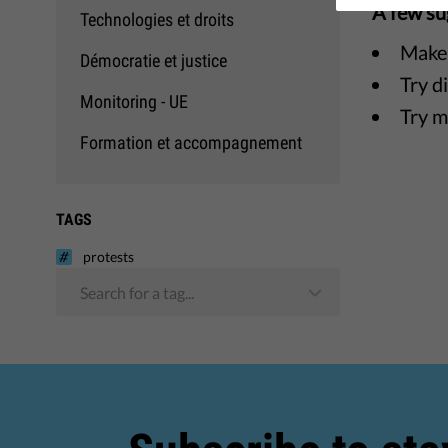
A few su
Technologies et droits
Make 
Démocratie et justice
Try d
Monitoring - UE
Try m
Formation et accompagnement
TAGS
protests
Search for a tag...