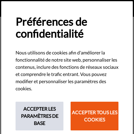
FR
FAIRE UN DON
MENU
Préférences de
confidentialité
SEARCH
Nous utilisons de cookies afin d'améliorer la
fonctionnalité de notre site web, personnaliser les
contenus, inclure des fonctions de réseaux sociaux
et comprendre le trafic entrant. Vous pouvez
modifier et personnaliser les paramètres des
Filter
cookies.
ACCEPTER LES
ACCEPTER TOUS LES
THEMES
PARAMÈTRES DE
COOKIES
BASE
Technologies et droits