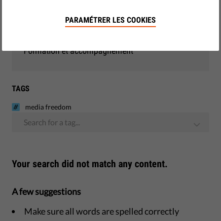
Démocratie et justice
PARAMÉTRER LES COOKIES
Monitoring - UE
Formation et accompagnement
TAGS
media freedom
Search for a tag...
Your search did not match any content.
A few suggestions
Make sure all words are spelled correctly