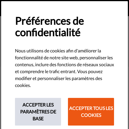
FR
FAIRE UN DON
MENU
Préférences de
confidentialité
SEARCH
Nous utilisons de cookies afin d'améliorer la
fonctionnalité de notre site web, personnaliser les
contenus, inclure des fonctions de réseaux sociaux
et comprendre le trafic entrant. Vous pouvez
modifier et personnaliser les paramètres des
Filter
cookies.
ACCEPTER LES
ACCEPTER TOUS LES
THEMES
PARAMÈTRES DE
COOKIES
BASE
Technologies et droits