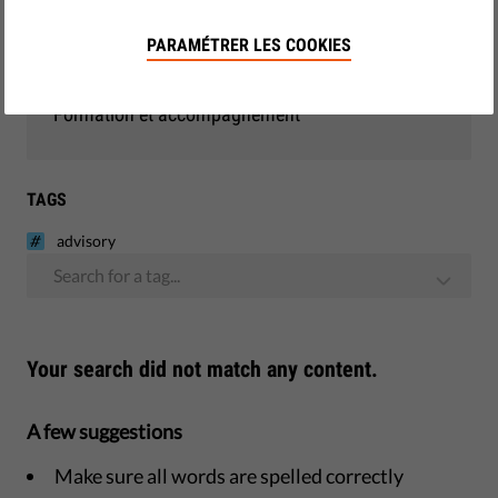
Démocratie et justice
PARAMÉTRER LES COOKIES
Monitoring - UE
Formation et accompagnement
TAGS
advisory
Search for a tag...
Your search did not match any content.
A few suggestions
Make sure all words are spelled correctly