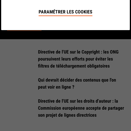
Voici la campagne que nous avons menée pour défendre
PARAMÉTRER LES COOKIES
la liberté d'expression en Europe.
LIRE LES DÉTAILS
Directive de l'UE sur le Copyright : les ONG
poursuivent leurs efforts pour éviter les
filtres de téléchargement obligatoires
Qui devrait décider des contenus que l'on
peut voir en ligne ?
Directive de l'UE sur les droits d'auteur : la
Commission européenne accepte de partager
son projet de lignes directrices