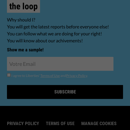
the loop
Why should I?
You will get the latest reports before everyone else!
You can follow what we are doing for your right!
You will know about our achivements!
Show me a sample!
I agree to Liberties'
Terms of Use
and
Privacy Policy
.
SUBSCRIBE
PRIVACY POLICY
TERMS OF USE
MANAGE COOKIES