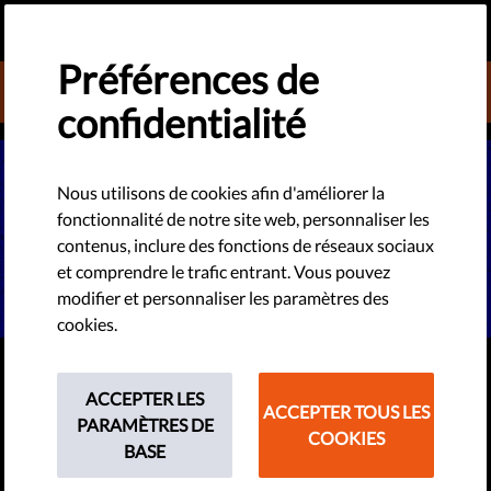
FR
FAIRE UN DON
MENU
Préférences de
DONATE TO LIBERTIES
confidentialité
Nous utilisons de cookies afin d'améliorer la
fonctionnalité de notre site web, personnaliser les
contenus, inclure des fonctions de réseaux sociaux
et comprendre le trafic entrant. Vous pouvez
modifier et personnaliser les paramètres des
cookies.
DROITS D'AUETUR
ACCEPTER LES
Dites non à la censure en ligne
ACCEPTER TOUS LES
PARAMÈTRES DE
COOKIES
en Europe !
BASE