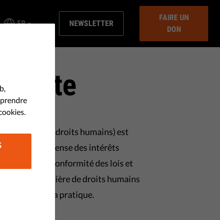
FAIRE UN
FR
NEWSLETTER
DON
stitute
b,
mprendre
cookies.
bservation des droits humains) est
S
ucratif, de défense des intérêts
our la pleine conformité des lois et
ationales en matière de droits humains
 effectifs dans la pratique.