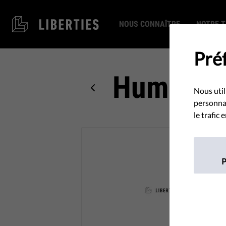
NOUS CONNAÎTRE
NOTRE T
Préf
Human Ri
Nous util
personnal
le trafic