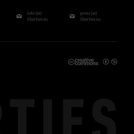
info (at)
press (at)
liberties.eu
liberties.eu