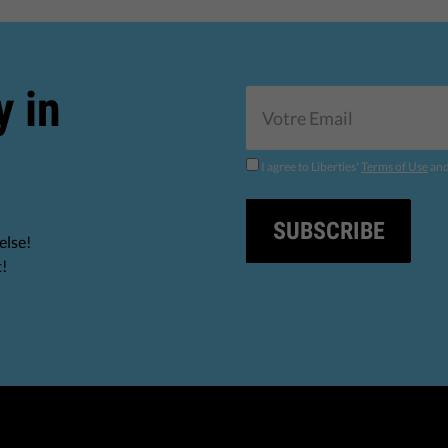
y in
I agree to Liberties'
Terms of Use
an
SUBSCRIBE
else!
t!