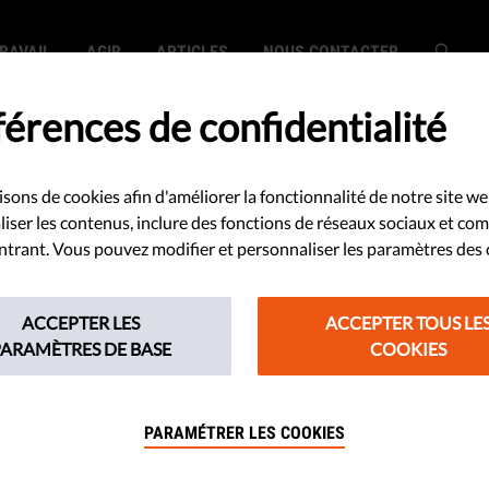
RAVAIL
AGIR
ARTICLES
NOUS CONTACTER
érences de confidentialité
ghts Monitoring In
isons de cookies afin d'améliorer la fonctionnalité de notre site we
iser les contenus, inclure des fonctions de réseaux sociaux et co
 entrant. Vous pouvez modifier et personnaliser les paramètres des 
Human Rights Monitoring Institute (l'Institut d'o
ACCEPTER LES
ACCEPTER TOUS LE
une organisation non gouvernementale, à but non l
PARAMÈTRES DE BASE
COOKIES
publics. Depuis sa création en 2003, HRMI milite p
politiques nationales avec les obligations intern
et s'efforce de garantir que les droits sont réels et
PARAMÉTRER LES COOKIES