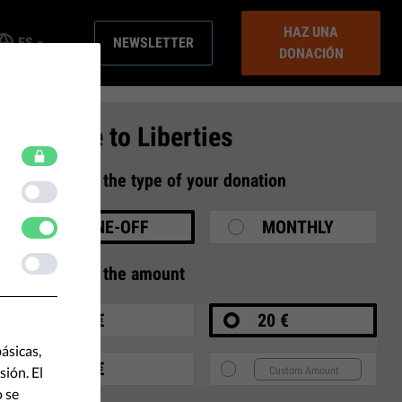
HAZ UNA
ES
NEWSLETTER
DONACIÓN
Donate to Liberties
1
Select the type of your donation
ONE-OFF
MONTHLY
2
Select the amount
10 €
20 €
ásicas,
35 €
ión. El
o se