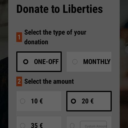
Donate to Liberties
Select the type of your
1
donation
ONE-OFF
MONTHLY
2
Select the amount
10 €
20 €
35 €