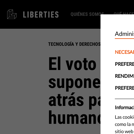
QUIÉNES SOMOS
QUÉ HAC
Adminis
TECNOLOGÍA Y DERECHOS
NECESA
El voto sobr
PREFER
supone un 
RENDIM
PREFER
atrás para 
Informaci
humano
Las cooki
como la n
sitio web