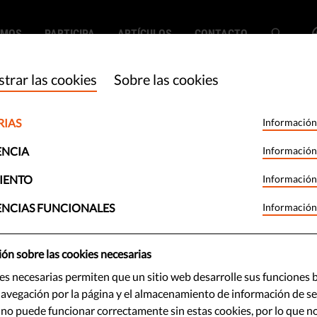
EMOS
PARTICIPA
ARTÍCULOS
CONTACTO
trar las cookies
Sobre las cookies
RIAS
Información
e el copyright
ENCIA
Información
enorme paso
IENTO
Información
ENCIAS FUNCIONALES
Información
los derechos
ón sobre las cookies necesarias
es necesarias permiten que un sitio web desarrolle sus funciones b
avegación por la página y el almacenamiento de información de ses
 no puede funcionar correctamente sin estas cookies, por lo que n