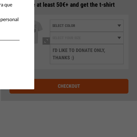
3
Donate at least 50€+ and get the t-shirt
ra que
 personal
I'D LIKE TO DONATE ONLY,
THANKS :)
CHECKOUT