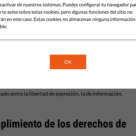
va de derechos de autor de la UE es
activar de nuestros sistemas. Puedes configurar tu navegador pa
 te avise sobre estas cookies, pero algunas funciones del sitio no
a los derechos humanos y la
án en este caso. Estas cookies no almacenan ninguna información
Europa.
ble.
Share
OK
rlamento Europeo resulta especialmente decepcionante
julio
, cuando votaron a favor de los derechos humanos
mbiar la legislación de la UE sobre derechos de autor
ado entre la libertad de expresión, la de información,
mplimiento de los derechos de