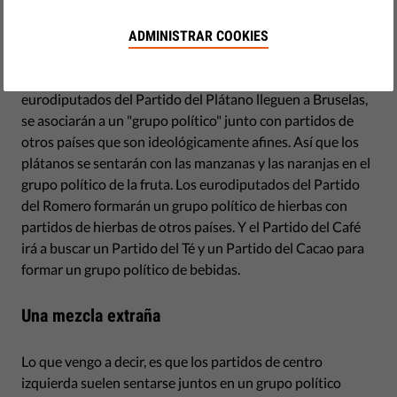
marzo 13, 2019
Imaginemos que en lugar de partidos, Europa está
ADMINISTRAR COOKIES
gobernada por plantas. En tu país, está el Partido del
Plátano, el del Romero y el del Café. Cuando los
eurodiputados del Partido del Plátano lleguen a Bruselas,
se asociarán a un "grupo político" junto con partidos de
otros países que son ideológicamente afines. Así que los
plátanos se sentarán con las manzanas y las naranjas en el
grupo político de la fruta. Los eurodiputados del Partido
del Romero formarán un grupo político de hierbas con
partidos de hierbas de otros países. Y el Partido del Café
irá a buscar un Partido del Té y un Partido del Cacao para
formar un grupo político de bebidas.
Una mezcla extraña
Lo que vengo a decir, es que los partidos de centro
izquierda suelen sentarse juntos en un grupo político