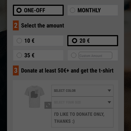
ONE-OFF
MONTHLY
2
Select the amount
10 €
20 €
35 €
3
Donate at least 50€+ and get the t-shirt
I'D LIKE TO DONATE ONLY,
THANKS :)