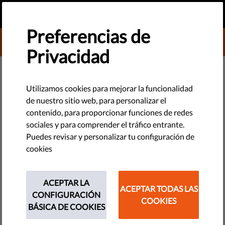
ES
HAZ UNA DONACIÓN
MENU
Preferencias de
DONATE TO LIBERTIES
Privacidad
TECNOLOGÍA Y DERECHOS
Manzanas, plátanos y construir
Utilizamos cookies para mejorar la funcionalidad
de nuestro sitio web, para personalizar el
una coalición pro-valores en el
contenido, para proporcionar funciones de redes
PE
sociales y para comprender el tráfico entrante.
Puedes revisar y personalizar tu configuración de
cookies
Aproximadamente 7 de cada 10 eurodiputados del próximo
PE pertenecerán a partidos que apoyan los valores
fundamentales. Entonces, ¿por qué no existe la garantía de
ACEPTAR LA
ACEPTAR TODAS LAS
una coalición pro valores mayoritaria?
CONFIGURACIÓN
COOKIES
BÁSICA DE COOKIES
by Israel Butler