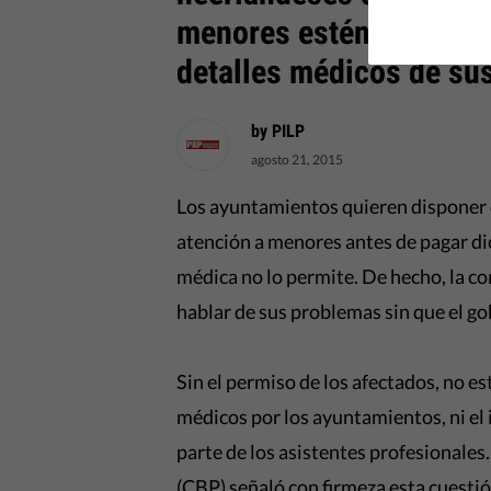
menores estén obligados
detalles médicos de su
by PILP
agosto 21, 2015
Los ayuntamientos quieren disponer d
atención a menores antes de pagar dic
médica no lo permite. De hecho, la co
hablar de sus problemas sin que el go
Sin el permiso de los afectados, no e
médicos por los ayuntamientos, ni el
parte de los asistentes profesionales
(CBP) señaló
con firmeza
esta cuestió