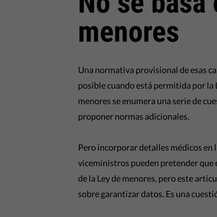
No se basa 
menores
Una normativa provisional de esas car
posible cuando está permitida por la L
menores se enumera una serie de cues
proponer normas adicionales.
Pero incorporar detalles médicos en l
viceministros pueden pretender que es
de la Ley de menores, pero este artícu
sobre garantizar datos. Es una cuesti