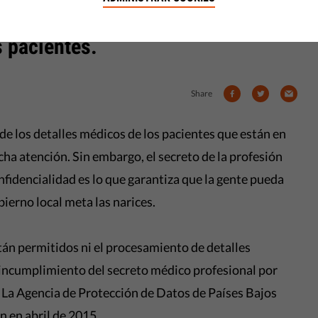
 a incluir en sus facturas los
s pacientes.
Share
e los detalles médicos de los pacientes que están en
ha atención. Sin embargo, el secreto de la profesión
nfidencialidad es lo que garantiza que la gente pueda
bierno local meta las narices.
stán permitidos ni el procesamiento de detalles
 incumplimiento del secreto médico profesional por
. La Agencia de Protección de Datos de Países Bajos
n en abril de 2015.