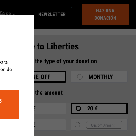
HAZ UNA
ES
NEWSLETTER
DONACIÓN
Donate to Liberties
1
Select the type of your donation
para
ión de
ONE-OFF
MONTHLY
2
Select the amount
S
10 €
20 €
35 €