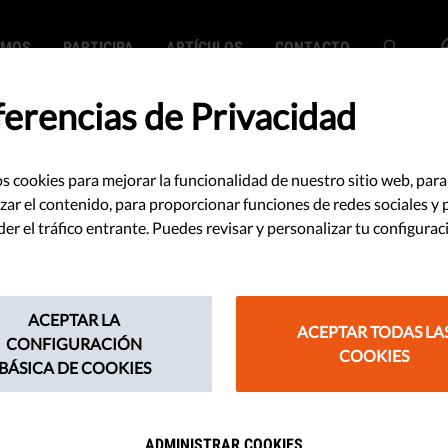
EMOS
PARTICIPA
ARTÍCULOS
CONTACTO
ferencias de Privacidad
s cookies para mejorar la funcionalidad de nuestro sitio web, para
s no valora el
zar el contenido, para proporcionar funciones de redes sociales y 
r el tráfico entrante. Puedes revisar y personalizar tu configurac
ico profesional
ión a los menores
ACEPTAR LA
ACEPTAR TODAS LA
CONFIGURACIÓN
COOKIES
BÁSICA DE COOKIES
de legalidad, dos ministros
e los asistentes que trabajan con
ADMINISTRAR COOKIES