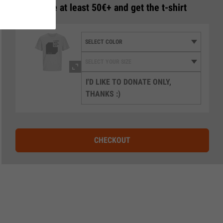
3
Donate at least 50€+ and get the t-shirt
I'D LIKE TO DONATE ONLY,
THANKS :)
CHECKOUT