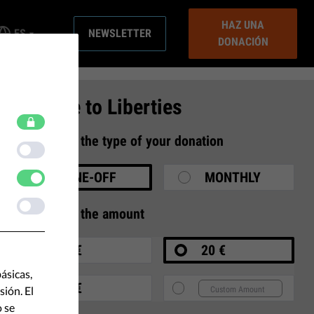
HAZ UNA
ES
NEWSLETTER
DONACIÓN
Donate to Liberties
1
Select the type of your donation
ONE-OFF
MONTHLY
2
Select the amount
10 €
20 €
ásicas,
35 €
ión. El
o se