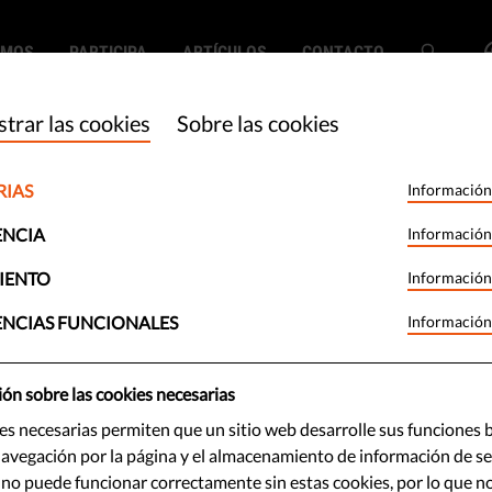
EMOS
PARTICIPA
ARTÍCULOS
CONTACTO
trar las cookies
Sobre las cookies
RIAS
Información
ghts: La
ENCIA
Información
no es un derecho
IENTO
Información
ENCIAS FUNCIONALES
Información
 ocultar
ón sobre las cookies necesarias
es necesarias permiten que un sitio web desarrolle sus funciones b
 que si no tienes nada que ocultar,
avegación por la página y el almacenamiento de información de ses
ancia masiva. ¿Por qué este
 no puede funcionar correctamente sin estas cookies, por lo que n