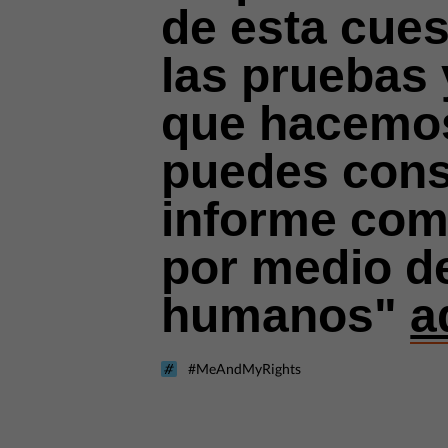
de esta cues
las pruebas 
que hacemos
puedes cons
informe com
por medio d
humanos"
a
#MeAndMyRights