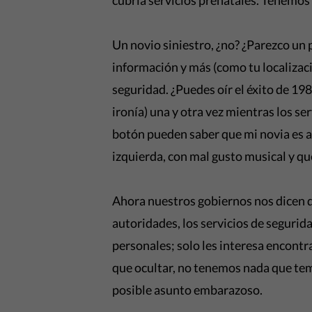
cubría servicios prenatales. Tenemos
Un novio siniestro, ¿no? ¿Parezco un 
información y más (como tu localizaci
seguridad. ¿Puedes oír el éxito de 198
ironía) una y otra vez mientras los s
botón pueden saber que mi novia es 
izquierda, con mal gusto musical y qu
Ahora nuestros gobiernos nos dicen q
autoridades, los servicios de seguri
personales; solo les interesa encontr
que ocultar, no tenemos nada que tem
posible asunto embarazoso.