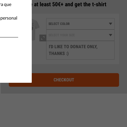
3
Donate at least 50€+ and get the t-shirt
ra que
 personal
I'D LIKE TO DONATE ONLY,
THANKS :)
CHECKOUT