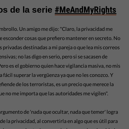
#MeAndMyRights
os de la serie
brollo. Un amigo me dijo: "Claro, la privacidad me
 esconder cosas que prefiero mantener en secreto. No
s privadas destinadas a mi pareja o que lea mis correos
sivas; no las digo en serio, pero si se sacasen de
Pero es el gobierno quien hace vigilancia masiva, no mis
a fácil superar la vergüenza ya que no les conozco. Y
fiende de los terroristas, es un precio que merece la
que no me importa que las autoridades me vigilen".
argumento de 'nada que ocultar, nada que temer' logra
de la privacidad, al convertirla en algo que es útil para