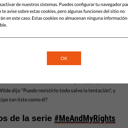
activar de nuestros sistemas. Puedes configurar tu navegador pa
 y retorcido es tan poderoso?
 te avise sobre estas cookies, pero algunas funciones del sitio no
irlo?
án en este caso. Estas cookies no almacenan ninguna información
ble.
Share
asa vi que mi novia se había dejado el portátil
OK
 preocupa mucho por su privacidad. Lo deja conectado a
habitual: Facebook, Gmail, LinkedIn, la suscripción al
 la biblioteca local, la cuenta de Spotify y el perfil de
lde dijo "Puedo resistirlo todo salvo la tentación", y
tipo tan listo como él?
#MeAndMyRights
os de la serie