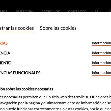
EMOS
PARTICIPA
ARTÍCULOS
CONTACTO
trar las cookies
Sobre las cookies
RIAS
Información
brevivir al
ENCIA
Información
mo. Entre
IENTO
Información
ENCIAS FUNCIONALES
Información
ón sobre las cookies necesarias
es necesarias permiten que un sitio web desarrolle sus funciones b
uán serios fueran los temas que
avegación por la página y el almacenamiento de información de ses
 capítulos de nuestra Guía para
 no puede funcionar correctamente sin estas cookies, por lo que n