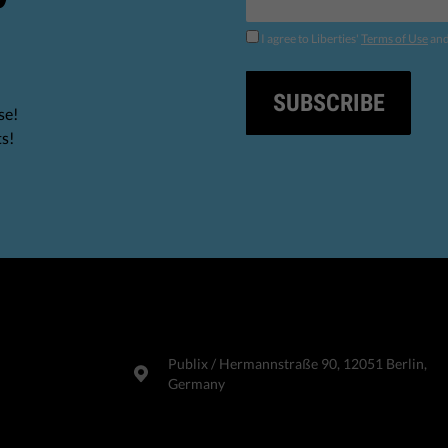
I agree to Liberties'
Terms of Use
an
SUBSCRIBE
se!
ts!
Publix​ / Hermannstraße 90, 12051 Berlin,
Germany