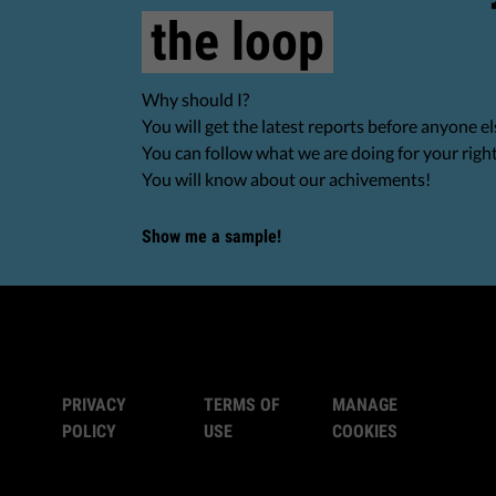
the loop
Why should I?
You will get the latest reports before anyone el
You can follow what we are doing for your righ
You will know about our achivements!
Show me a sample!
PRIVACY
TERMS OF
MANAGE
POLICY
USE
COOKIES