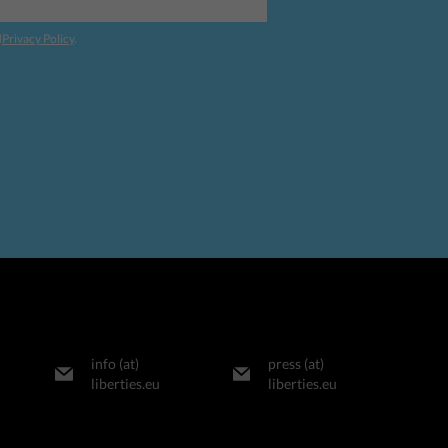
d
Privacy Policy
.
info (at)
press (at)
liberties.eu
liberties.eu