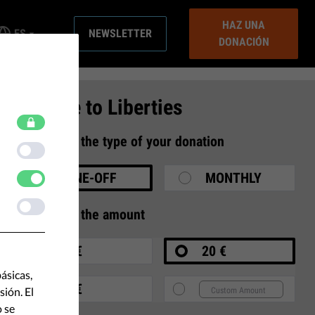
HAZ UNA
ES
NEWSLETTER
DONACIÓN
Donate to Liberties
1
Select the type of your donation
ONE-OFF
MONTHLY
2
Select the amount
10 €
20 €
ásicas,
35 €
ión. El
o se