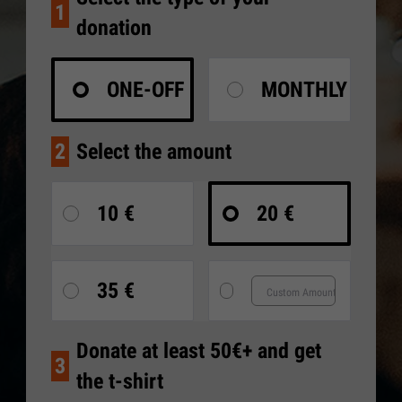
1
donation
ONE-OFF
MONTHLY
2
Select the amount
10 €
20 €
35 €
Donate at least 50€+ and get
3
the t-shirt