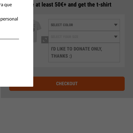
3
Donate at least 50€+ and get the t-shirt
ra que
 personal
I'D LIKE TO DONATE ONLY,
THANKS :)
CHECKOUT