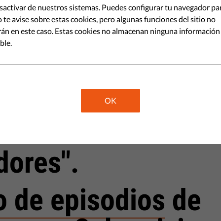
activar de nuestros sistemas. Puedes configurar tu navegador pa
ismo, nos hemos divertido mucho
 te avise sobre estas cookies, pero algunas funciones del sitio no
 "cómo se hizo".
án en este caso. Estas cookies no almacenan ninguna información
ble.
Share
brevivir al
OK
o - el video
dores".
to de episodios
de