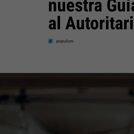
nuestra Guí
al Autoritar
populism