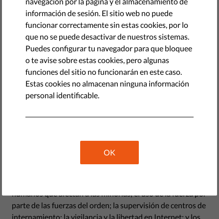
navegación por la página y el almacenamiento de
información de sesión. El sitio web no puede
Civil Rights Defenders es una organización de derechos
funcionar correctamente sin estas cookies, por lo
humanos sin ánimo de lucro que trabaja en todo el mundo
que no se puede desactivar de nuestros sistemas.
para defender los derechos civiles y políticos de las
Puedes configurar tu navegador para que bloquee
personas. Desde hace más de 30 años, hemos apoyado a la
o te avise sobre estas cookies, pero algunas
sociedad civil y fortalecido a los defensores de derechos
funciones del sitio no funcionarán en este caso.
humanos en países represivos, combinando el trabajo de
Estas cookies no almacenan ninguna información
lobby
y de incidencia política con el empoderamiento de
personal identificable.
los socios locales.
Civil Rights Defenders también trabaja en el contexto
sueco como organización y observatorio de defensa y
promoción de los derechos humanos, especializada en
OK
diversos campos. En Suecia centramos nuestros esfuerzos
principalmente en cinco áreas: los delitos de odio, la
discriminación y otras violaciones de los derechos
humanos que afectan a las minorías; el uso de la fuerza por
parte de las fuerzas del orden; la supervisión de centros de
internamiento; la vigilancia y la libertad en Internet; y los