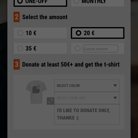
ONE-OFF
MONTHLY
2
Select the amount
10 €
20 €
35 €
3
Donate at least 50€+ and get the t-shirt
I'D LIKE TO DONATE ONLY,
THANKS :)