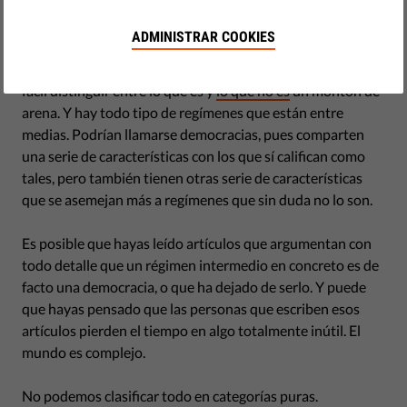
es qué. Habría manzanas y peras, granos de arena y
montones de arena, democracias y dictaduras, y nada
ADMINISTRAR COOKIES
entre medias. Desgraciadamente, no vivimos en ese
mundo. Tenemos
permanzanas.
Es bien sabido que no es
fácil distinguir entre lo que es y
lo que no es
un montón de
arena. Y hay todo tipo de regímenes que están entre
medias. Podrían llamarse democracias, pues comparten
una serie de características con los que sí califican como
tales, pero también tienen otras serie de características
que se asemejan más a regímenes que sin duda no lo son.
Es posible que hayas leído artículos que argumentan con
todo detalle que un régimen intermedio en concreto es de
facto una democracia, o que ha dejado de serlo. Y puede
que hayas pensado que las personas que escriben esos
artículos pierden el tiempo en algo totalmente inútil. El
mundo es complejo.
No podemos clasificar todo en categorías puras.