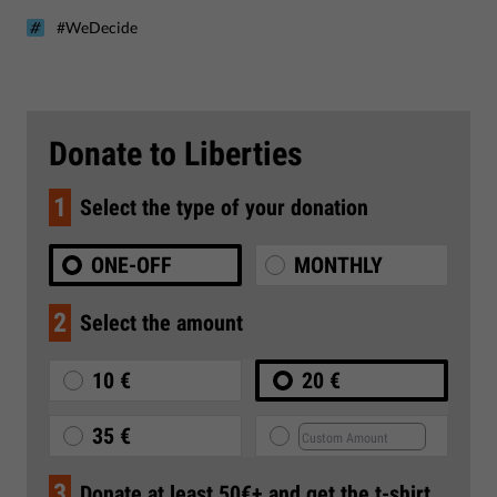
#WeDecide
Donate to Liberties
1
Select the type of your donation
ONE-OFF
MONTHLY
2
Select the amount
10 €
20 €
35 €
3
Donate at least 50€+ and get the t-shirt