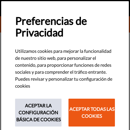
ES
HAZ UNA DONACIÓN
MENU
Preferencias de
DONATE TO LIBERTIES
Privacidad
TECNOLOGÍA Y DERECHOS
#WeDecide: ¿Qué (no) es una
Utilizamos cookies para mejorar la funcionalidad
de nuestro sitio web, para personalizar el
democracia?
contenido, para proporcionar funciones de redes
sociales y para comprender el tráfico entrante.
El mundo es complejo. No podemos clasificar las cosas con
Puedes revisar y personalizar tu configuración de
categorías puras. Como la democracia. Y no pasa nada -
cookies
tenemos que hacernos al desorden y relajarnos.
ACEPTAR LA
by Orsolya Reich
ACEPTAR TODAS LAS
CONFIGURACIÓN
abril 09, 2019
COOKIES
BÁSICA DE COOKIES
En un mundo más sencillo, sería siempre fácil discernir qué