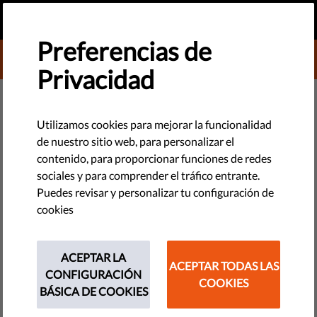
ES
HAZ UNA DONACIÓN
MENU
Preferencias de
DONATE TO LIBERTIES
Privacidad
TECNOLOGÍA Y DERECHOS
#MeAndMyRights: La privacidad
Utilizamos cookies para mejorar la funcionalidad
de nuestro sitio web, para personalizar el
nos brinda libertad
contenido, para proporcionar funciones de redes
sociales y para comprender el tráfico entrante.
La privacidad nos libera de las restricciones del control
Puedes revisar y personalizar tu configuración de
social. Por eso, nos brinda la libertad de pensar críticamente,
cookies
cuestionar las normas sociales y debatir ideas que podrían
considerarse controvertidas.
ACEPTAR LA
ACEPTAR TODAS LAS
CONFIGURACIÓN
by Israel Butler
COOKIES
BÁSICA DE COOKIES
diciembre 08, 2017