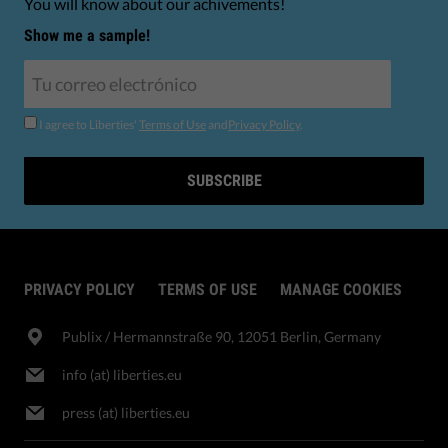
You will know about our achivements!
Show me a sample!
I agree to Liberties'
Terms of Use
and
Privacy Policy
.
SUBSCRIBE
PRIVACY POLICY
TERMS OF USE
MANAGE COOKIES
Publix​ / Hermannstraße 90, 12051 Berlin, Germany
info (at) liberties.eu
press (at) liberties.eu