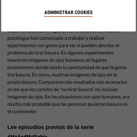
A la gran mayoría de nosotros nos enseñan que tirar
basura al suelo en lugar de al contenedor está mal. Sin
ADMINISTRAR COOKIES
embargo mucha gente sigue tirando basura al suelo, las
calles están llenas de muestras de ello, a pesar de que
todos conocemos la regla. En los últimos años, muchos
psicólogos han comenzado a trabajar y realizar
experimentos con gente para ver si pueden abordar el
problema de tirar basura. En algunos experimentos
muestran imágenes de ojos humanos en lugares
prominentes donde existe la oportunidad de que la gente
tire basura. En otros, muetran imágenes de ojos en la
propia basura. Compararon los resultados con escenarios
en los que los carteles de "no tirar basura" no incluían
imágenes de ojos. En las situaciones con ojos humanos, era
mucho más probable que las personas pusieran basura en
el contenedor.
Lee episodios previos de la serie
#MeAndMyRights