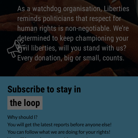
As a watchdog organisation, Liberties
reminds politicians that respect for
human rights is non-negotiable. We're
determined to keep championing your
civil liberties, will you stand with us?
Every donation, big or small, counts.
Subscribe to stay in
the loop
Why should I?
You will get the latest reports before anyone else!
You can follow what we are doing for your rights!