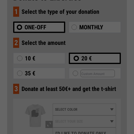
1
Select the type of your donation
ONE-OFF
MONTHLY
2
Select the amount
10 €
20 €
35 €
3
Donate at least 50€+ and get the t-shirt
I'D LIKE TO DONATE ONLY,