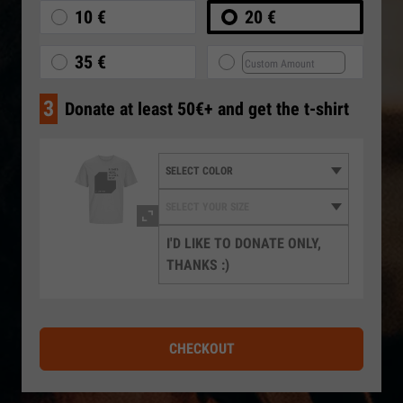
10 €
20 €
35 €
3
Donate at least 50€+ and get the t-shirt
I'D LIKE TO DONATE ONLY,
THANKS :)
CHECKOUT