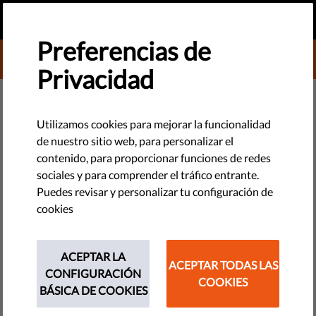
ES
HAZ UNA DONACIÓN
MENU
Preferencias de
DONATE TO LIBERTIES
Privacidad
TECNOLOGÍA Y DERECHOS
Utilizamos cookies para mejorar la funcionalidad
de nuestro sitio web, para personalizar el
FaceApp- Cara vieja, nueva
contenido, para proporcionar funciones de redes
amenaza a la privacidad. Echa
sociales y para comprender el tráfico entrante.
Puedes revisar y personalizar tu configuración de
un vistazo a nuestro video y unas
cookies
risas
ACEPTAR LA
Es la sensación del momento, FaceApp se ha hecho viral,
ACEPTAR TODAS LAS
CONFIGURACIÓN
pero no te está mostrando qué aspecto tendrás cuando seas
COOKIES
BÁSICA DE COOKIES
mayor.