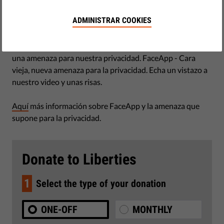
by LibertiesEU
ADMINISTRAR COOKIES
agosto 01, 2019
Existen razones de peso para pensar que FaceApp supone
una amenaza para nuestra privacidad. FaceApp - Cara
vieja, nueva amenaza para la privacidad. Echa un vistazo a
nuestro video y unas risas.
Aquí
más información sobre FaceApp y la amenaza que
supone para la privacidad.
Donate to Liberties
1
Select the type of your donation
ONE-OFF
MONTHLY