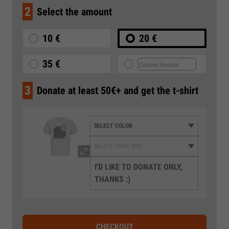
2
Select the amount
10 €
20 €
35 €
3
Donate at least 50€+ and get the t-shirt
I'D LIKE TO DONATE ONLY,
THANKS :)
CHECKOUT