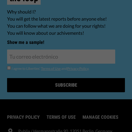
Why should I?
You will get the latest reports before anyone else!
You can follow what we are doing for your rights!
You will know about our achivements!
Show me a sample!
I agree to Liberties'
Terms of Use
and
Privacy Policy
.
SUBSCRIBE
PRIVACY POLICY
TERMS OF USE
MANAGE COOKIES
Publix​ / Hermannstraße 90, 12051 Berlin, Germany