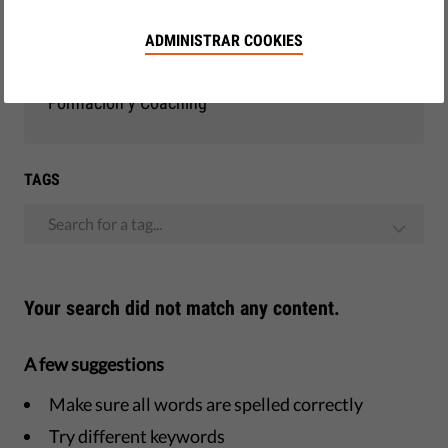
Democracia y Justicia
ADMINISTRAR COOKIES
Observatorio de la UE
Formación y Coaching
TAGS
Search for a tag...
Your search did not match any content.
A few suggestions
Make sure all words are spelled correctly
Try different keywords