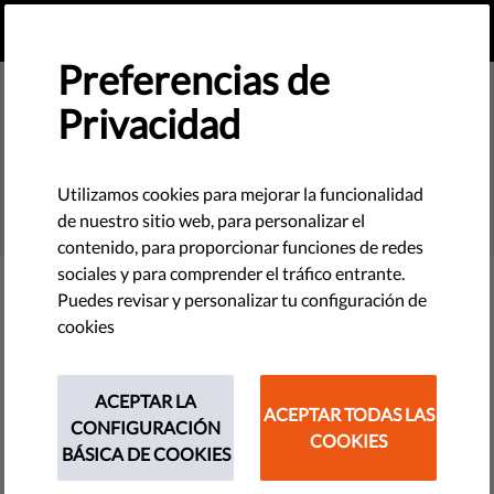
ES
HAZ UNA DONACIÓN
MENU
Preferencias de
Privacidad
SEARCH
Utilizamos cookies para mejorar la funcionalidad
de nuestro sitio web, para personalizar el
contenido, para proporcionar funciones de redes
sociales y para comprender el tráfico entrante.
Puedes revisar y personalizar tu configuración de
Filter
cookies
ACEPTAR LA
ACEPTAR TODAS LAS
THEMES
CONFIGURACIÓN
COOKIES
BÁSICA DE COOKIES
Tecnología y Derechos