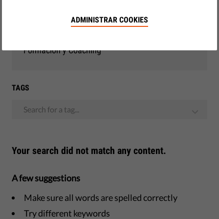
Democracia y Justicia
ADMINISTRAR COOKIES
Observatorio de la UE
Formación y Coaching
TAGS
Search for a tag...
Your search did not match any content.
A few suggestions
Make sure all words are spelled correctly
Try different keywords