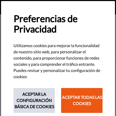
ES
HAZ UNA DONACIÓN
MENU
Preferencias de
Privacidad
SEARCH
Utilizamos cookies para mejorar la funcionalidad
de nuestro sitio web, para personalizar el
contenido, para proporcionar funciones de redes
sociales y para comprender el tráfico entrante.
Puedes revisar y personalizar tu configuración de
Filter
cookies
ACEPTAR LA
ACEPTAR TODAS LAS
THEMES
CONFIGURACIÓN
COOKIES
BÁSICA DE COOKIES
Tecnología y Derechos