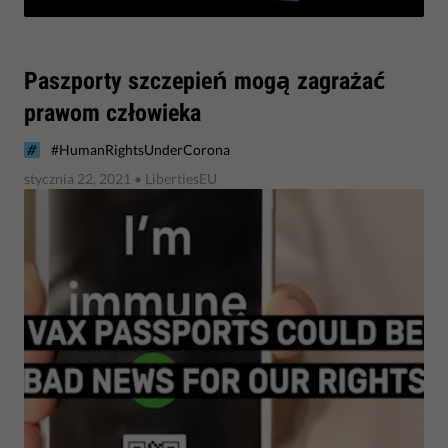
​Paszporty szczepień mogą zagrażać
prawom człowieka
#HumanRightsUnderCorona
stycznia 22, 2021
• LibertiesEU