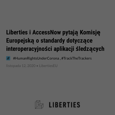
​Liberties i AccessNow pytają Komisję
Europejską o standardy dotyczące
interoperacyjności aplikacji śledzących
,
#HumanRightsUnderCorona
#TrackTheTrackers
listopada 12, 2020
• LibertiesEU