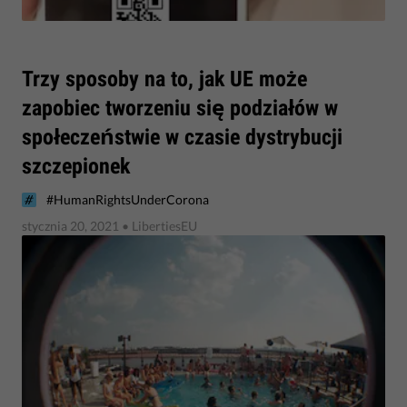
​Trzy sposoby na to, jak UE może
zapobiec tworzeniu się podziałów w
społeczeństwie w czasie dystrybucji
szczepionek
#HumanRightsUnderCorona
stycznia 20, 2021
• LibertiesEU