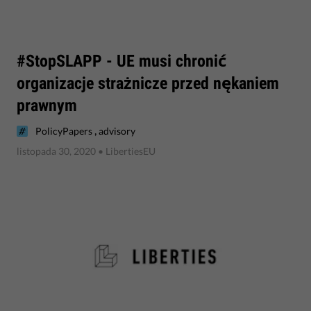
​#StopSLAPP - UE musi chronić
organizacje strażnicze przed nękaniem
prawnym
,
PolicyPapers
advisory
listopada 30, 2020
• LibertiesEU