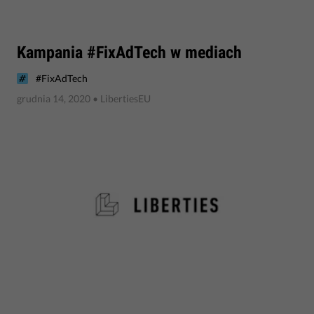
​Kampania #FixAdTech w mediach
#FixAdTech
grudnia 14, 2020
• LibertiesEU