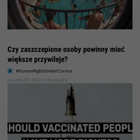
​Czy zaszczepione osoby powinny mieć
większe przywileje?
#HumanRightsUnderCorona
stycznia 07, 2021
• LibertiesEU