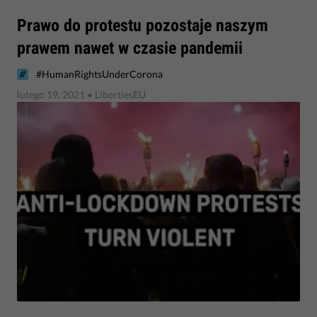
​Prawo do protestu pozostaje naszym
prawem nawet w czasie pandemii
#HumanRightsUnderCorona
lutego 19, 2021
• LibertiesEU