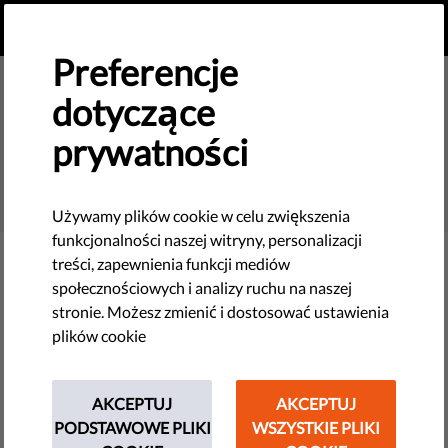
PL
PRZEKAŻ DAROWIZNĘ
MENU
Preferencje
dotyczące
prywatności
SEARCH
Używamy plików cookie w celu zwiększenia
funkcjonalności naszej witryny, personalizacji
treści, zapewnienia funkcji mediów
Filter
społecznościowych i analizy ruchu na naszej
stronie. Możesz zmienić i dostosować ustawienia
plików cookie
THEMES
AKCEPTUJ
AKCEPTUJ
Nowe technologie i prawa człowieka
PODSTAWOWE PLIKI
WSZYSTKIE PLIKI