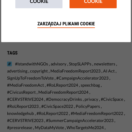
COOKIE
COOKIE
Demokracja i Sprawiedliwość
Monitoring UE
ZARZĄDZAJ PLIKAMI COOKIE
Kursy i szkolenia
TAGS
,
,
,
,
#IstandwithNGOs
advisory
StopSLAPPs
newsletters
,
,
,
,
advertising
copyright
MediaFreedomReport2023
AI Act
,
,
SignUpToFreedomToVote
#CampaignAccelerator2023
,
,
,
#MediaFreedomAct
#RoLReport2024
speechbag
,
,
#CivicusReport
MediaFreedomReport2024
,
,
,
,
#CERVSTRIVE2024
#DemocracyDrinks
privacy
#CivicSpace
,
,
,
#RoLReport2023
#CivicSpace2022
PolicyPapers
,
,
,
knowledgehub
#RoLReport2022
#MediaFreedomReport2022
,
,
#CERVSTRIVE2023
#SummerCampaignAccelerator2023
,
,
,
#pressrelease
MyDataMyVote
WhoTargetsMe2024