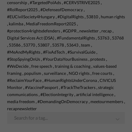
,
,
,
censorship
#TargetedPolAds
#CERVSTRIVE2025
,
,
#RolReport2025
#DefenseofDemocracy
,
,
,
#EUCivilSociety4Hungary
#DigitalRights
53810
human rights
,
,
,
kalimba
MediaFreedomReport2025
,
,
,
,
#protection4rightsdefenders
#GDPR
newsletter
recap
,
,
,
Digital Services Act (DSA)
#FundamentalRights
53763
53768
,
,
,
,
,
,
,
53586
53770
53807
53578
53643
team
,
,
,
#MeAndMyRights
#FixAdTech
#SurvivalGuide
,
,
,
#StopSpyingOnUs
#YourDataYourBusiness
protests
,
,
,
#WeDecide
free speech
training & coaching
values-based
,
,
,
,
,
framing
populism
surveillance
NGO rights
free courts
,
,
#ReclaimYourFace
#HumanRightsUnderCorona
CIVICUS
,
,
,
Monitor
#VaccinePassport
#TrackTheTrackers
strategic
,
,
,
communications
#ElectionIntegrity
artificial intelligence
,
,
,
media freedom
#DemandingOnDemocracy
meetourmembers
recapnewsletter
Search for a tag...