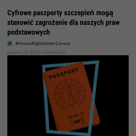
​Cyfrowe paszporty szczepień mogą
stanowić zagrożenie dla naszych praw
podstawowych
#HumanRightsUnderCorona
stycznia 22, 2021
• LibertiesEU