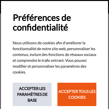
FR
FAIRE UN DON
MENU
Préférences de
confidentialité
SEARCH
Nous utilisons de cookies afin d'améliorer la
fonctionnalité de notre site web, personnaliser les
contenus, inclure des fonctions de réseaux sociaux
et comprendre le trafic entrant. Vous pouvez
modifier et personnaliser les paramètres des
Filter
cookies.
ACCEPTER LES
ACCEPTER TOUS LES
THEMES
PARAMÈTRES DE
COOKIES
BASE
Technologies et droits