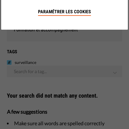
Démocratie et justice
PARAMÉTRER LES COOKIES
Monitoring - UE
Formation et accompagnement
TAGS
surveillance
Search for a tag...
Your search did not match any content.
A few suggestions
Make sure all words are spelled correctly