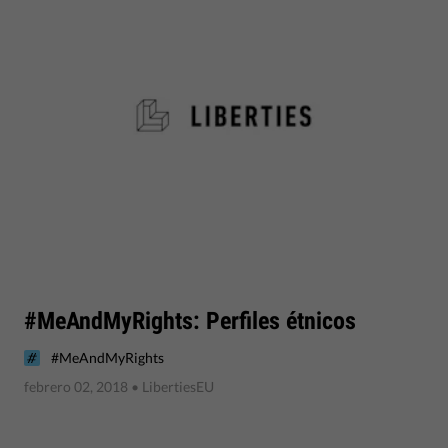
#MeAndMyRights: Perfiles étnicos
#MeAndMyRights
febrero 02, 2018
• LibertiesEU