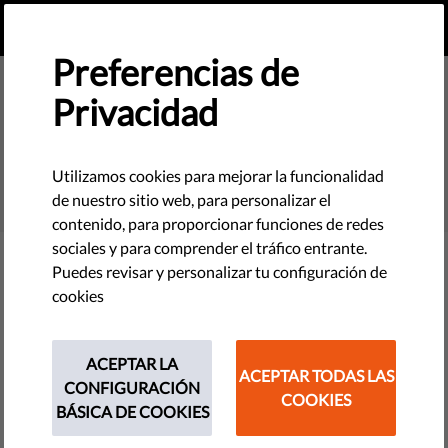
ES
HAZ UNA DONACIÓN
MENU
Preferencias de
Privacidad
SEARCH
Utilizamos cookies para mejorar la funcionalidad
de nuestro sitio web, para personalizar el
contenido, para proporcionar funciones de redes
sociales y para comprender el tráfico entrante.
Puedes revisar y personalizar tu configuración de
Filter
cookies
ACEPTAR LA
ACEPTAR TODAS LAS
THEMES
CONFIGURACIÓN
COOKIES
BÁSICA DE COOKIES
Tecnología y Derechos