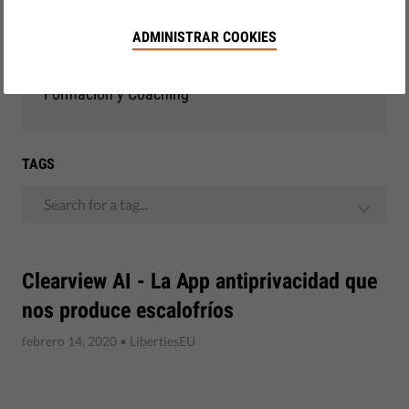
Democracia y Justicia
ADMINISTRAR COOKIES
Observatorio de la UE
Formación y Coaching
TAGS
Search for a tag...
Clearview AI - La App antiprivacidad que
nos produce escalofríos
febrero 14, 2020
• LibertiesEU