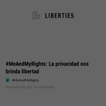
#MeAndMyRights: La privacidad nos
brinda libertad
#MeAndMyRights
diciembre 08, 2017
• LibertiesEU