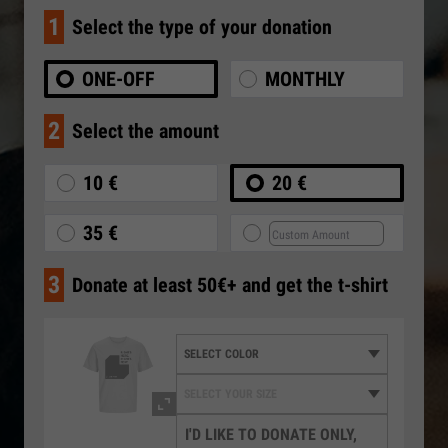
1
Select the type of your donation
ONE-OFF
MONTHLY
2
Select the amount
10 €
20 €
35 €
3
Donate at least 50€+ and get the t-shirt
I'D LIKE TO DONATE ONLY,