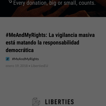
Every donation, big or small, counts.
#MeAndMyRights: La vigilancia masiva
está matando la responsabilidad
democrática
#MeAndMyRights
enero 19, 2018
• LibertiesEU